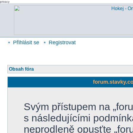
privacy
Přihlásit se
Registrovat
Obsah fóra
forum.stavky.c
Svým přístupem na „foru
s následujícími podmínk
neprodleně opusťte „for