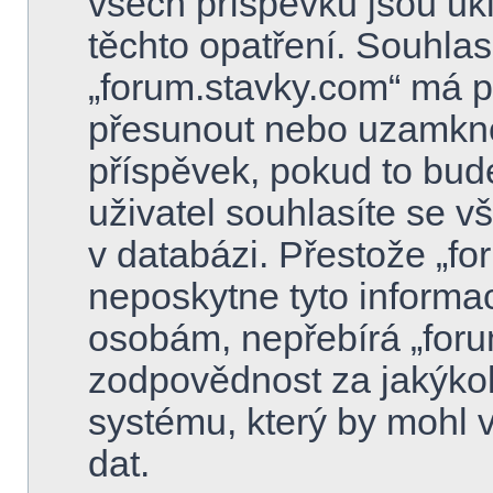
všech příspěvků jsou uk
těchto opatření. Souhlasí
„forum.stavky.com“ má pr
přesunout nebo uzamkno
příspěvek, pokud to bud
uživatel souhlasíte se v
v databázi. Přestože „f
neposkytne tyto informac
osobám, nepřebírá „for
zodpovědnost za jakýkol
systému, který by mohl 
dat.