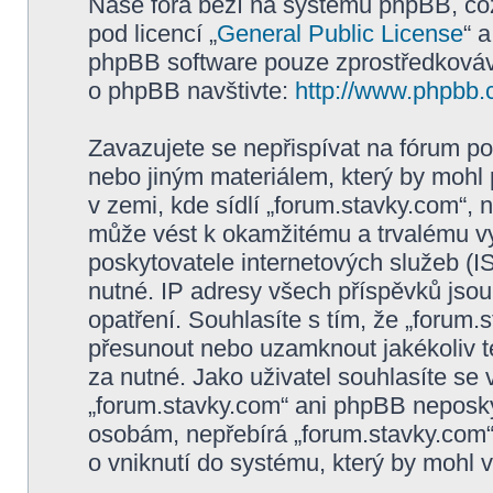
Naše fóra beží na systému phpBB, což 
pod licencí „
General Public License
“ 
phpBB software pouze zprostředkovává
o phpBB navštivte:
http://www.phpbb.
Zavazujete se nepřispívat na fórum p
nebo jiným materiálem, který by mohl
v zemi, kde sídlí „forum.stavky.com“, 
může vést k okamžitému a trvalému v
poskytovatele internetových služeb (I
nutné. IP adresy všech příspěvků jsou
opatření. Souhlasíte s tím, že „forum.
přesunout nebo uzamknout jakékoliv 
za nutné. Jako uživatel souhlasíte se
„forum.stavky.com“ ani phpBB neposkyt
osobám, nepřebírá „forum.stavky.com
o vniknutí do systému, který by mohl v