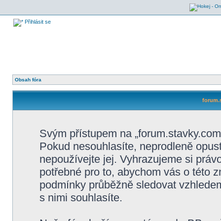
Přihlásit se
Obsah fóra
forum.
Svým přístupem na „forum.stavky.com“
Pokud nesouhlasíte, neprodleně opusťt
nepoužívejte jej. Vyhrazujeme si práv
potřebné pro to, abychom vás o této z
podmínky průběžně sledovat vzhledem
s nimi souhlasíte.