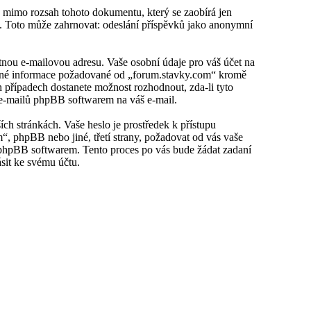
u mimo rozsah tohoto dokumentu, který se zaobírá jen
. Toto může zahrnovat: odeslání příspěvků jako anonymní
tnou e-mailovou adresu. Vaše osobní údaje pro váš účet na
v jiné informace požadované od „forum.stavky.com“ kromě
 případech dostanete možnost rozhodnout, zda-li tyto
 e-mailů phpBB softwarem na váš e-mail.
ích stránkách. Vaše heslo je prostředek k přístupu
, phpBB nebo jiné, třetí strany, požadovat od vás vaše
 phpBB softwarem. Tento proces po vás bude žádat zadaní
sit ke svému účtu.