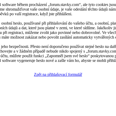
B software během procházení „forum.stavky.com“, ale tyto cookies jso
e shromažďovat vaše osobní údaje, je vaše odeslání těchto údajů nám
ěvků po vaší registrace, když jste přihlášeni.
osobní heslo, používané při přihlašování do vašeho účtu, a osobní, pla
ch údajů a dat, které jsou platné v zemi, ve které sídlíme. Jakékoli
u při registraci, můžeme zvolit jako povinné nebo dobrovolné. Ve všech
u máte možnost zakázat nebo povolit zasílání automaticky vytvářených
 jeho bezpečnosti. Přesto není doporučeno používat stejné heslo na dalš
chovejte a v žádném případě nebude nikdo spojený s „forum.stavky.com“
u účtu, můžete použít funkci „Zapomněl jsem své heslo“ poskytovanou
software vygeneruje heslo nové a zašle vám ho, abyste se mohli přihlá
Zpět na přihlašovací formulář