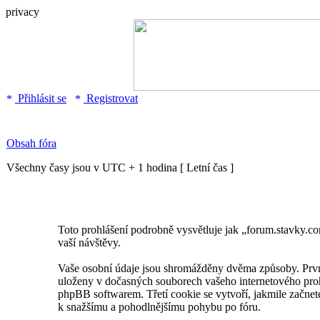
privacy
Přihlásit se
Registrovat
Obsah fóra
Všechny časy jsou v UTC + 1 hodina [ Letní čas ]
Toto prohlášení podrobně vysvětluje jak „forum.stavk
vaší návštěvy.
Vaše osobní údaje jsou shromážděny dvěma způsoby. První
uloženy v dočasných souborech vašeho internetového prohlí
phpBB softwarem. Třetí cookie se vytvoří, jakmile začnete
k snažšímu a pohodlnějšímu pohybu po fóru.