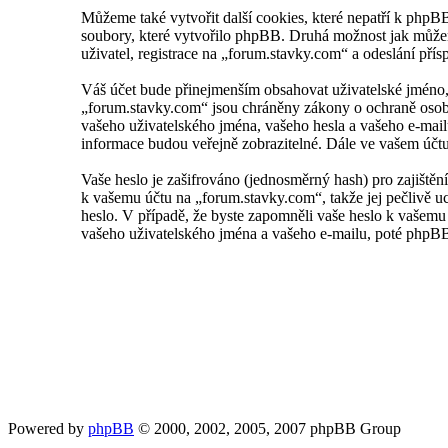
Můžeme také vytvořit další cookies, které nepatří k phpB
soubory, které vytvořilo phpBB. Druhá možnost jak můžem
uživatel, registrace na „forum.stavky.com“ a odeslání přísp
Váš účet bude přinejmenším obsahovat uživatelské jméno, 
„forum.stavky.com“ jsou chráněny zákony o ochraně osobní
vašeho uživatelského jména, vašeho hesla a vašeho e-mail
informace budou veřejně zobrazitelné. Dále ve vašem účt
Vaše heslo je zašifrováno (jednosměrný hash) pro zajištění
k vašemu účtu na „forum.stavky.com“, takže jej pečlivě u
heslo. V případě, že byste zapomněli vaše heslo k vašem
vašeho uživatelského jména a vašeho e-mailu, poté phpBB 
Powered by
phpBB
© 2000, 2002, 2005, 2007 phpBB Group