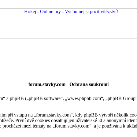
forum.stavky.com - Ochrana soukromí
y.com“ a phpBB („phpBB software“, „www.phpbb.com“, „phpBB Group“
m při vstupu na „forum.stavky.com“, kdy phpBB vytvoří několik cookie
žeče. První dvě cookies obsahují jen uživatelské-id a anonymní identi
 procházet mezi tématy na „forum.stavky.com“, a je používána k ukládání