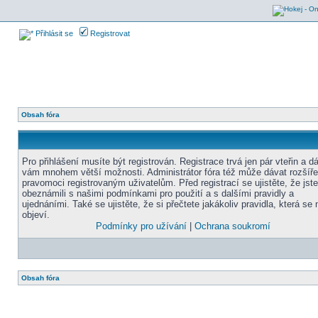
Přihlásit se
Registrovat
Obsah fóra
Pro přihlášení musíte být registrován. Registrace trvá jen pár vteřin a d
vám mnohem větší možnosti. Administrátor fóra též může dávat rozšíř
pravomoci registrovaným uživatelům. Před registrací se ujistěte, že jst
obeznámili s našimi podmínkami pro použití a s dalšími pravidly a
ujednáními. Také se ujistěte, že si přečtete jakákoliv pravidla, která se 
objeví.
Podmínky pro užívání
|
Ochrana soukromí
Obsah fóra