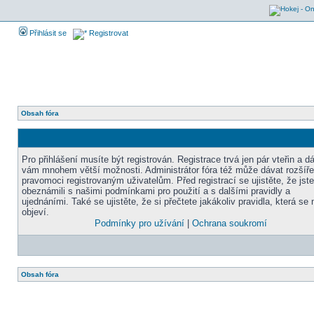
Přihlásit se
Registrovat
Obsah fóra
Pro přihlášení musíte být registrován. Registrace trvá jen pár vteřin a d
vám mnohem větší možnosti. Administrátor fóra též může dávat rozšíř
pravomoci registrovaným uživatelům. Před registrací se ujistěte, že jst
obeznámili s našimi podmínkami pro použití a s dalšími pravidly a
ujednáními. Také se ujistěte, že si přečtete jakákoliv pravidla, která se 
objeví.
Podmínky pro užívání
|
Ochrana soukromí
Obsah fóra