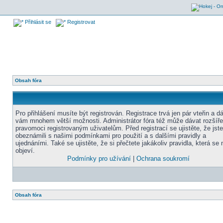
Přihlásit se
Registrovat
Obsah fóra
Pro přihlášení musíte být registrován. Registrace trvá jen pár vteřin a d
vám mnohem větší možnosti. Administrátor fóra též může dávat rozšíř
pravomoci registrovaným uživatelům. Před registrací se ujistěte, že jst
obeznámili s našimi podmínkami pro použití a s dalšími pravidly a
ujednáními. Také se ujistěte, že si přečtete jakákoliv pravidla, která se 
objeví.
Podmínky pro užívání
|
Ochrana soukromí
Obsah fóra