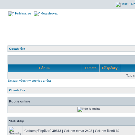
Přihlásit se
Registrovat
Obsah fóra
Fórum
Témata
Příspěvky
Tato 
Smazat všechny cookies z fóra
Obsah fóra
Kdo je online
Statistiky
Celkem příspěvků
39373
| Celkem témat
2402
| Celkem členů
69