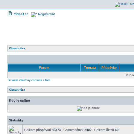
Přihlásit se
Registrovat
Obsah fóra
Fórum
Témata
Příspěvky
Tato 
Smazat všechny cookies z fóra
Obsah fóra
Kdo je online
Statistiky
Celkem příspěvků
39373
| Celkem témat
2402
| Celkem členů
69