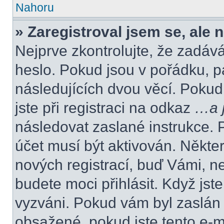
Nahoru
» Zaregistroval jsem se, ale 
Nejprve zkontrolujte, že zadáv
heslo. Pokud jsou v pořádku, p
následujících dvou věcí. Poku
jste při registraci na odkaz
…a j
následovat zaslané instrukce. 
účet musí být aktivován. Někte
nových registrací, buď Vámi, n
budete moci přihlásit. Když jste
vyzváni. Pokud vám byl zaslán 
obsažené, pokud jste tento e-ma