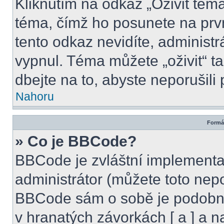
Kliknutím na odkaz „Oživit téma
téma, čímž ho posunete na prv
tento odkaz nevidíte, administ
vypnul. Téma můžete „oživit“ t
dbejte na to, abyste neporušili 
Nahoru
Formát
» Co je BBCode?
BBCode je zvláštní implementa
administrátor (můžete toto nepo
BBCode sám o sobě je podobný
v hranatých závorkách [ a ] a na