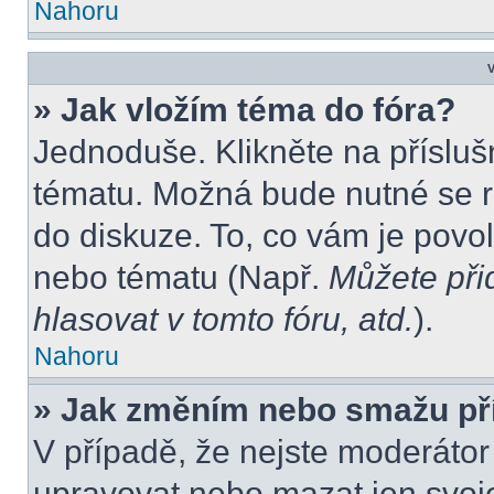
Nahoru
V
» Jak vložím téma do fóra?
Jednoduše. Klikněte na přísluš
tématu. Možná bude nutné se re
do diskuze. To, co vám je povo
nebo tématu (Např.
Můžete při
hlasovat v tomto fóru, atd.
).
Nahoru
» Jak změním nebo smažu př
V případě, že nejste moderátor
upravovat nebo mazat jen svoje