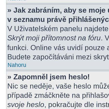
» Jak zabráním, aby se moje 
v seznamu právě přihlášený
V Uživatelském panelu najdete
Skrýt moji přítomnost na fóru
. 
funkci. Online vás uvidí pouze 
Budete započítáváni mezi skryt
Nahoru
» Zapomněl jsem heslo!
Nic se neděje, vaše heslo můž
případě zmáčkněte na přihlašov
svoje heslo
, pokračujte dle ins