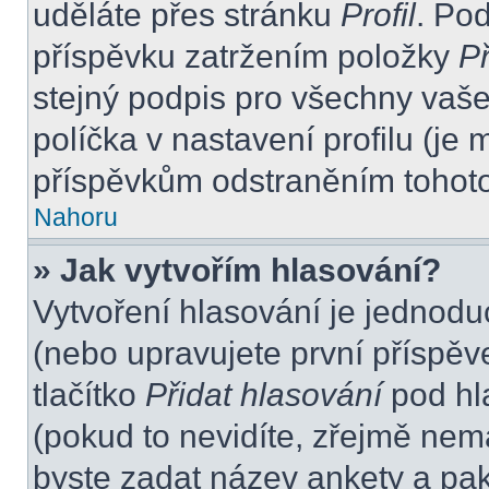
uděláte přes stránku
Profil
. Po
příspěvku zatržením položky
Př
stejný podpis pro všechny vaše
políčka v nastavení profilu (j
příspěvkům odstraněním tohoto 
Nahoru
» Jak vytvořím hlasování?
Vytvoření hlasování je jednodu
(nebo upravujete první příspěv
tlačítko
Přidat hlasování
pod hl
(pokud to nevidíte, zřejmě nem
byste zadat název ankety a pa