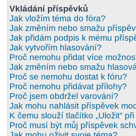
Vkládání příspěvků
Jak vložím téma do fóra?
Jak změním nebo smažu příspě
Jak přidám podpis k mému přísp
Jak vytvořím hlasování?
Proč nemohu přidat více možnost
Jak změním nebo smažu hlasov
Proč se nemohu dostat k fóru?
Proč nemohu přidávat přílohy?
Proč jsem obdržel varování?
Jak mohu nahlásit příspěvek mo
K čemu slouží tlačítko „Uložit“ př
Proč musí být můj příspěvek sch
Jak mohu oživit svoje téma?