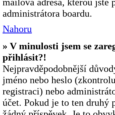
mailová adresa, kterou jste p
administrátora boardu.
Nahoru
» V minulosti jsem se zare
přihlásit?!
Nejpravděpodobnější důvody:
jméno nebo heslo (zkontroluj
registraci) nebo administrá
účet. Pokud je to ten druhý 
žádný příspěvek. Je to obvyk