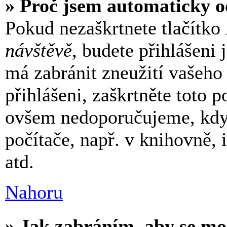
» Proč jsem automaticky o
Pokud nezaškrtnete tlačítko
návštěvě
, budete přihlášeni 
má zabránit zneužití vašeho
přihlášeni, zaškrtněte toto p
ovšem nedoporučujeme, když
počítače, např. v knihovně, 
atd.
Nahoru
» Jak zabráním, aby se mo