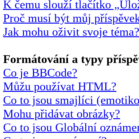
K čemu slouží tlačítko „Ulož
Proč musí být můj příspěve
Jak mohu oživit svoje téma
Formátování a typy přísp
Co je BBCode?
Můžu používat HTML?
Co to jsou smajlíci (emotik
Mohu přidávat obrázky?
Co to jsou Globální oznáme